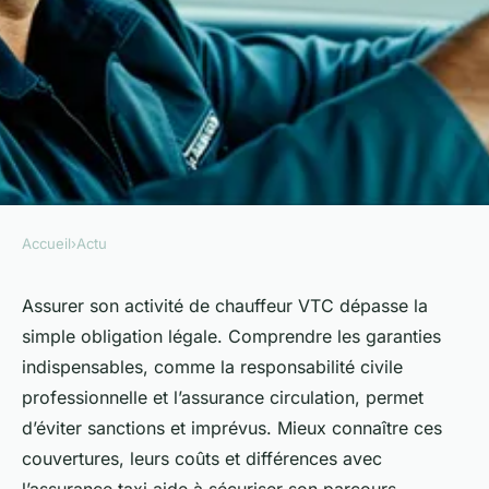
Accueil
›
Actu
ACTU
Garanties obligatoires
Assurer son activité de chauffeur VTC dépasse la
simple obligation légale. Comprendre les garanties
assurance chauffeur vtc : ce
indispensables, comme la responsabilité civile
qu'il faut savoir
professionnelle et l’assurance circulation, permet
d’éviter sanctions et imprévus. Mieux connaître ces
Noham
•
31 mai 2025
•
3 min de lecture
couvertures, leurs coûts et différences avec