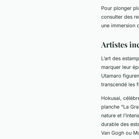
Pour plonger pl
consulter des r
une immersion da
Artistes i
L’art des estam
marquer leur épo
Utamaro figurent
transcendé les fr
Hokusai, célèbr
planche "La Gra
nature et l’inte
durable des esta
Van Gogh ou Mo