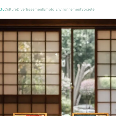
ctu
Culture
Divertissement
Emploi
Environnement
Société