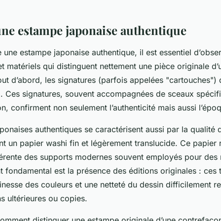
 une estampe japonaise authentique
 une estampe japonaise authentique, il est essentiel d’obser
 et matériels qui distinguent nettement une pièce originale d’
ut d’abord, les signatures (parfois appelées "cartouches") de
al. Ces signatures, souvent accompagnées de sceaux spécif
n, confirment non seulement l’authenticité mais aussi l’épo
onaises authentiques se caractérisent aussi par la qualité du
nt un papier washi fin et légèrement translucide. Ce papier 
fférente des supports modernes souvent employés pour des 
 fondamental est la présence des éditions originales : ces t
nesse des couleurs et une netteté du dessin difficilement r
s ultérieures ou copies.
Comment distinguer une estampe originale d’une contrefaçon