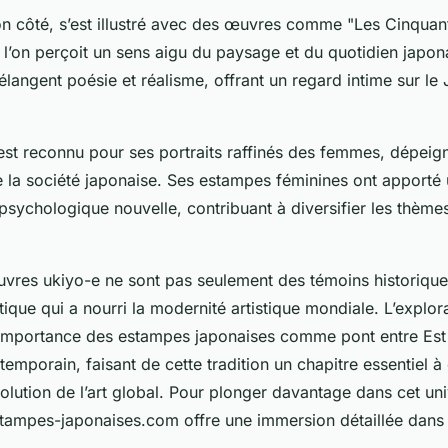
on côté, s’est illustré avec des œuvres comme "Les Cinquant
l’on perçoit un sens aigu du paysage et du quotidien japon
langent poésie et réalisme, offrant un regard intime sur le
est reconnu pour ses portraits raffinés des femmes, dépeign
e la société japonaise. Ses estampes féminines ont apporté
 psychologique nouvelle, contribuant à diversifier les thèm
vres ukiyo-e ne sont pas seulement des témoins historiques
ique qui a nourri la modernité artistique mondiale. L’explor
 l’importance des estampes japonaises comme pont entre Est
temporain, faisant de cette tradition un chapitre essentiel à
lution de l’art global. Pour plonger davantage dans cet uni
stampes-japonaises.com offre une immersion détaillée dans l