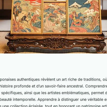
 fascinant des
onaises authentiques révèlent un art riche de traditions, o
istoire profonde et d’un savoir-faire ancestral. Comprendre
s authentiques
 spécifiques, ainsi que les artistes emblématiques, permet 
 beauté intemporelle. Apprendre à distinguer une véritable 
te une collection éclairée, tout en honorant un patrimoine art