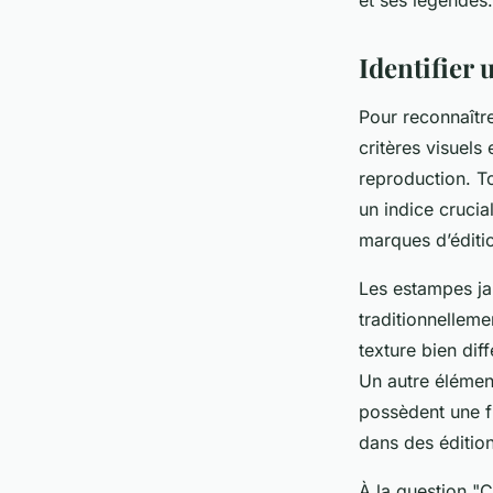
et ses légendes.
Identifier
Pour reconnaître
critères visuels
reproduction. To
un indice cruci
marques d’éditio
Les estampes jap
traditionnelleme
texture bien di
Un autre élément
possèdent une fi
dans des édition
À la question "