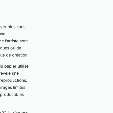
ver plusieurs
une
 l’artiste sont
iques ou de
que de création.
 papier utilisé,
révèle une
reproductions.
irages limités
eproductibles
 ?", la réponse