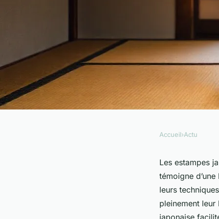
Accueil
›
Actu
ACTU
Découvrez l'univers
Les estampes jap
témoigne d’une h
estampes japonaise
leurs techniques
pleinement leur
japonaise facili