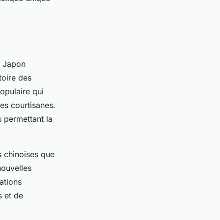
e Japon
toire des
opulaire qui
les courtisanes.
s permettant la
ns chinoises que
nouvelles
vations
s et de