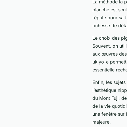
La méthode la pl
planche est scul
réputé pour sa f
richesse de dét
Le choix des pig
Souvent, on util
aux œuvres des 
ukiyo-e permette
essentielle rech
Enfin, les sujet
l’esthétique n
du Mont Fuji, de
de la vie quotid
une fenêtre sur 
majeure.