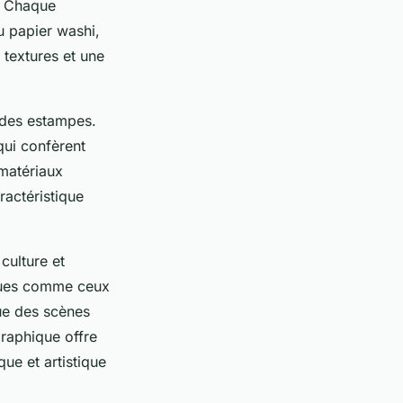
s. Chaque
u papier washi,
 textures et une
é des estampes.
qui confèrent
matériaux
ractéristique
culture et
ques comme ceux
que des scènes
graphique offre
ue et artistique