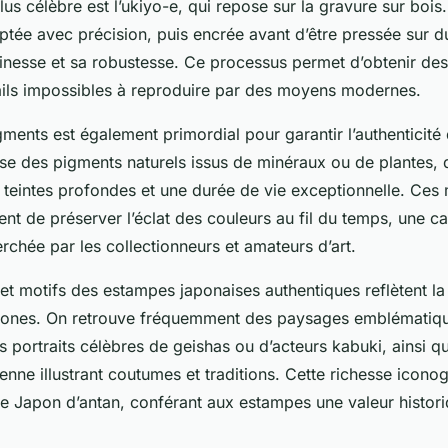
us célèbre est l’ukiyo-e, qui repose sur la gravure sur boi
ptée avec précision, puis encrée avant d’être pressée sur d
inesse et sa robustesse. Ce processus permet d’obtenir des
ails impossibles à reproduire par des moyens modernes.
ments est également primordial pour garantir l’authenticit
ise des pigments naturels issus de minéraux ou de plantes, 
teintes profondes et une durée de vie exceptionnelle. Ces 
nt de préserver l’éclat des couleurs au fil du temps, une ca
erchée par les collectionneurs et amateurs d’art.
s et motifs des estampes japonaises authentiques reflètent la 
ippones. On retrouve fréquemment des paysages emblémati
s portraits célèbres de geishas ou d’acteurs kabuki, ainsi 
ienne illustrant coutumes et traditions. Cette richesse icono
le Japon d’antan, conférant aux estampes une valeur historiq