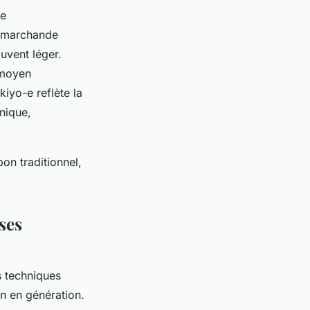
le
e marchande
uvent léger.
 moyen
kiyo-e reflète la
nique,
pon traditionnel,
ses
s techniques
on en génération.