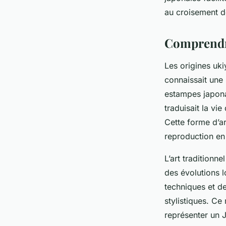
Noham
•
19 septembre 2025
•
7 min de lecture
au croisement de 
Comprendre
Les origines uk
connaissait une 
estampes japona
traduisait la vi
Cette forme d’ar
reproduction en
L’art traditionn
des évolutions l
techniques et des
stylistiques. Ce
représenter un J