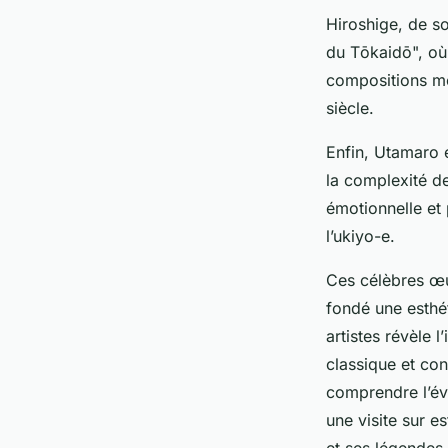
Hiroshige, de s
du Tōkaidō", où 
compositions mé
siècle.
Enfin, Utamaro 
la complexité d
émotionnelle et
l’ukiyo-e.
Ces célèbres œu
fondé une esthét
artistes révèle
classique et con
comprendre l’évo
une visite sur e