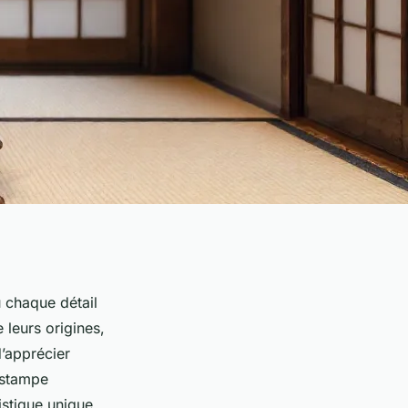
ù chaque détail
 leurs origines,
d’apprécier
estampe
istique unique