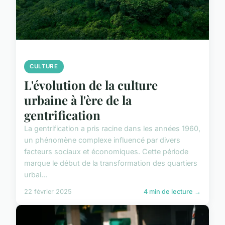
CULTURE
L'évolution de la culture
urbaine à l'ère de la
gentrification
La gentrification a pris racine dans les années 1960,
un phénomène complexe influencé par divers
facteurs sociaux et économiques. Cette période
marque le début de la transformation des quartiers
urbai...
22 février 2025
4 min de lecture →